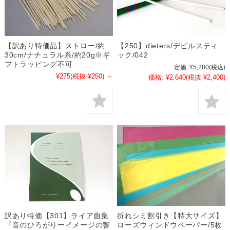
【訳あり特価品】ストロー/約
【250】dieters/デビルスティ
30cm/ナチュラル系/約20g※ギ
ック/042
フトラッピング不可
定価:
¥5,280
(税込)
¥275
(税抜 ¥250)
～
価格:
¥2,640
(税抜 ¥2,400)
訳あり特価【301】ライア曲集
折れシミ割引き【特大サイズ】
『音のひろがりーイメージの響
ローズウィンドウペーパー/5枚