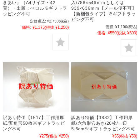
きあい』（A4サイズ・42
入/788×546ｍｍもしくは
頁）・出版：ぺロル※ギフトラ
939×636ｍｍ【メール便不可】
ッピング不可
【新梱包タイプ】※ギフトラッ
ピング不可
定価税込:
¥2,750
(税込)
定価:
¥1,100
(税込)
価格:
¥1,375
(税抜 ¥1,250)
価格:
¥550
(税抜 ¥500)
訳あり特価【1517】工作用厚
訳あり特価【1882】工作用厚
紙/五角形50枚※ギフトラッピ
紙/六角形穴あき/20枚/一辺
ング不可
5.5cm※ギフトラッピング不可
¥275
(税抜 ¥250)
¥55
(税抜 ¥50)