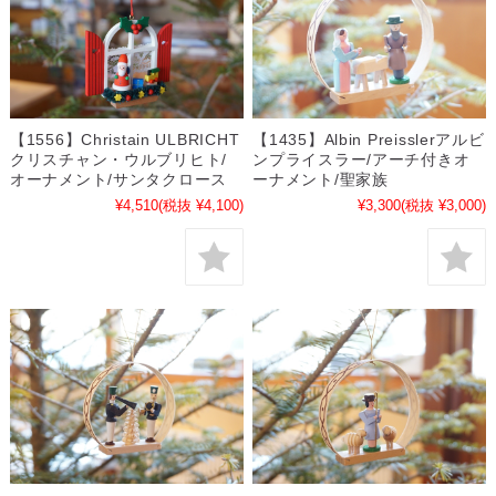
【1556】Christain ULBRICHT
【1435】Albin Preisslerアルビ
クリスチャン・ウルブリヒト/
ンプライスラー/アーチ付きオ
オーナメント/サンタクロース
ーナメント/聖家族
¥4,510
(税抜 ¥4,100)
¥3,300
(税抜 ¥3,000)