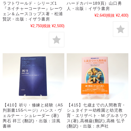
ラフトワールド・シリーズ1
ハードカバー189頁）山口勇
『ネイチャーコーナー』レーウ
人・出版：イザラ書房
ェン＆ムースコップス著・松浦
¥2,640
(税抜 ¥2,400)
賢訳・出版：イザラ書房
¥2,750
(税抜 ¥2,500)
【410】祈り・修練と経験（A5
【415】七歳までの人間教育・
判新書155ページ）ハンス・ヴ
シュタイナー幼稚園と幼児教
ェルナー・シュレーダー (著)
育・エリザベト・M.グルネリウ
輿石 祥三 (翻訳)・出版：涼風
ス(著),高橋巌(翻訳),高橋 弘子
書林
(翻訳)・出版：水声社