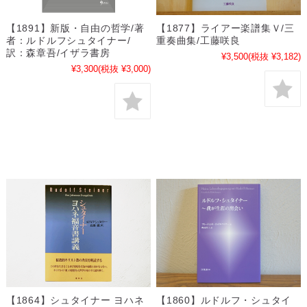
【1891】新版・自由の哲学/著
【1877】ライアー楽譜集Ｖ/三
者：ルドルフシュタイナー/
重奏曲集/工藤咲良
訳：森章吾/イザラ書房
¥3,500
(税抜 ¥3,182)
¥3,300
(税抜 ¥3,000)
【1864】シュタイナー ヨハネ
【1860】ルドルフ・シュタイ