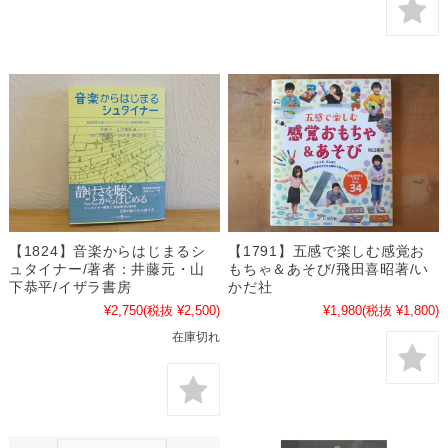
【1824】音楽からはじまるシ
【1791】五感で楽しむ感覚お
ュタイナー/著者：井藤元・山
もちゃ＆あそび/飛田喜昭著/い
下恭平/イザラ書房
かだ社
¥2,750
(税抜 ¥2,500)
¥1,980
(税抜 ¥1,800)
在庫切れ