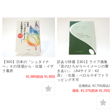
【300】日本の『シュタイナ
訳あり特価【301】ライア曲集
ー』その現場から・出版：イザ
『音のひろがりーイメージの響
ラ書房
きあい』（A4サイズ・42
頁）・出版：ぺロル※ギフトラ
¥1,980
(税抜 ¥1,800)
ッピング不可
定価税込:
¥2,750
(税込)
価格:
¥1,375
(税抜 ¥1,250)