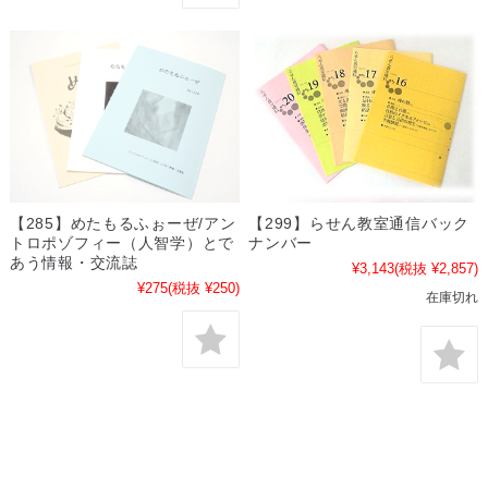
【285】めたもるふぉーぜ/アン
【299】らせん教室通信バック
トロポゾフィー（人智学）とで
ナンバー
あう情報・交流誌
¥3,143
(税抜 ¥2,857)
¥275
(税抜 ¥250)
在庫切れ