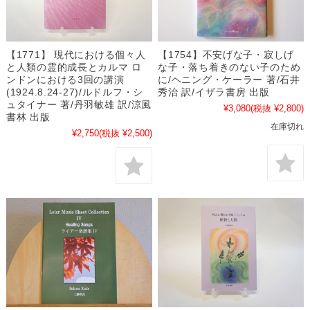
【1771】 現代における個々人
【1754】不安げな子・寂しげ
と人類の霊的成長とカルマ ロ
な子・落ち着きのない子のため
ンドンにおける3回の講演
に/ヘニング・ケーラー 著/石井
(1924.8.24-27)/ルドルフ・シ
秀治 訳/イザラ書房 出版
ュタイナー 著/丹羽敏雄 訳/涼風
¥3,080
(税抜 ¥2,800)
書林 出版
在庫切れ
¥2,750
(税抜 ¥2,500)