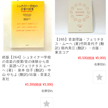
【265】音楽理論・フェリチタ
ス・ムーヘ (著)竹田喜代子 (翻
訳) 堀内美江 (翻訳）・出版：
東京コア
絶版【264】シュタイナー学校
¥5,500
(税抜 ¥5,000)
の音楽の授業/音の体験から音
在庫切れ
符・楽譜へ/フェリチタス ムー
ヘ (著)・ 泉本 信子 (翻訳)・中
山 やちよ (翻訳)/出版：音楽之
友社
¥3,300
(税抜 ¥3,000)
在庫切れ