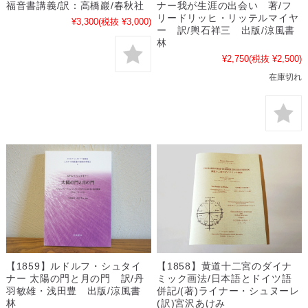
福音書講義/訳：高橋巖/春秋社
ナー我が生涯の出会い 著/フ
リードリッヒ・リッテルマイヤ
¥3,300
(税抜 ¥3,000)
ー 訳/輿石祥三 出版/涼風書
林
¥2,750
(税抜 ¥2,500)
在庫切れ
【1859】ルドルフ・シュタイ
【1858】黄道十二宮のダイナ
ナー 太陽の門と月の門 訳/丹
ミック画法/日本語とドイツ語
羽敏雄・浅田豊 出版/涼風書
併記/(著)ライナー・シュヌーレ
林
(訳)宮沢あけみ