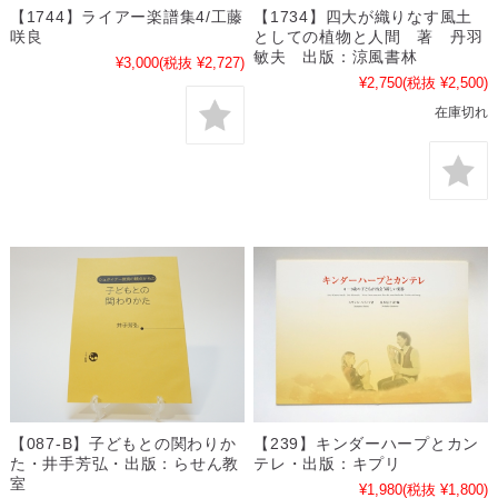
【1744】ライアー楽譜集4/工藤
【1734】四大が織りなす風土
咲良
としての植物と人間 著 丹羽
敏夫 出版：涼風書林
¥3,000
(税抜 ¥2,727)
¥2,750
(税抜 ¥2,500)
在庫切れ
【087-B】子どもとの関わりか
【239】キンダーハープとカン
た・井手芳弘・出版：らせん教
テレ・出版：キプリ
室
¥1,980
(税抜 ¥1,800)