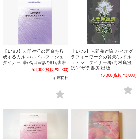
【1788】人間生活の運命を形
【1775】人間発達論 バイオグ
成するカルマ/ルドルフ・シュ
ラフィーワークの背景/ルドル
タイナー 著/浅田豊訳/涼風書林
フ・シュタイナー著/内村真澄
訳/イザラ書房 出版
¥3,300
(税抜 ¥3,000)
¥3,300
(税抜 ¥3,000)
在庫切れ