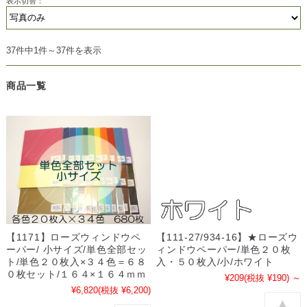
表示切替：
37件中1件～37件を表示
商品一覧
【1171】ローズウィンドウペ
【111-27/934-16】★ローズウ
ーパー/ 小サイズ/単色全部セッ
ィンドウペーパー/単色２０枚
ト/単色２０枚入×３４色＝６８
入・５０枚入/小/ホワイト
０枚セット/１６４×１６４ｍｍ
¥209
(税抜 ¥190)
～
¥6,820
(税抜 ¥6,200)