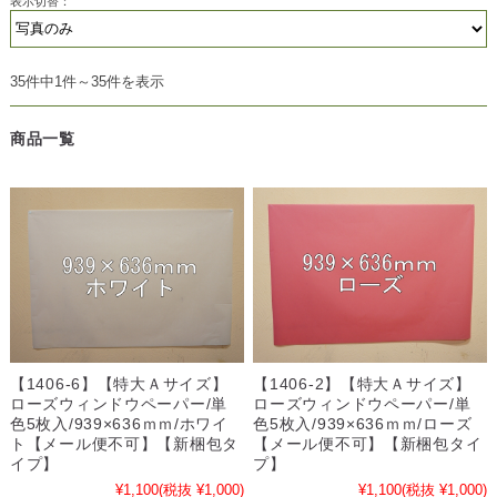
表示切替：
35件中1件～35件を表示
商品一覧
【1406-6】【特大Ａサイズ】
【1406-2】【特大Ａサイズ】
ローズウィンドウペーパー/単
ローズウィンドウペーパー/単
色5枚入/939×636ｍｍ/ホワイ
色5枚入/939×636ｍｍ/ローズ
ト【メール便不可】【新梱包タ
【メール便不可】【新梱包タイ
イプ】
プ】
¥1,100
(税抜 ¥1,000)
¥1,100
(税抜 ¥1,000)