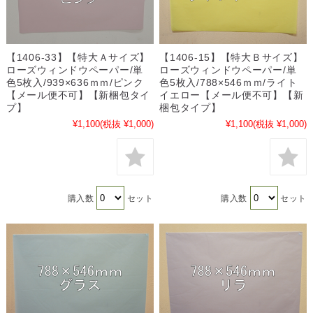
【1406-33】【特大Ａサイズ】
【1406-15】【特大Ｂサイズ】
ローズウィンドウペーパー/単
ローズウィンドウペーパー/単
色5枚入/939×636ｍｍ/ピンク
色5枚入/788×546ｍｍ/ライト
【メール便不可】【新梱包タイ
イエロー【メール便不可】【新
プ】
梱包タイプ】
¥1,100
(税抜 ¥1,000)
¥1,100
(税抜 ¥1,000)
購入数
セット
購入数
セット