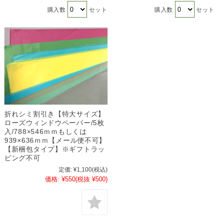
購入数
セット
購入数
セット
折れシミ割引き【特大サイズ】
ローズウィンドウペーパー/5枚
入/788×546ｍｍもしくは
939×636ｍｍ【メール便不可】
【新梱包タイプ】※ギフトラッ
ピング不可
定価:
¥1,100
(税込)
価格:
¥550
(税抜 ¥500)