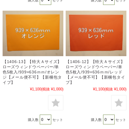
購入数
セット
購入数
セット
【1406-13】【特大Ａサイズ】
【1406-12】【特大Ａサイズ】
ローズウィンドウペーパー/単
ローズウィンドウペーパー/単
色5枚入/939×636ｍｍ/オレン
色5枚入/939×636ｍｍ/レッド
ジ【メール便不可】【新梱包タ
【メール便不可】【新梱包タイ
イプ】
プ】
¥1,100
(税抜 ¥1,000)
¥1,100
(税抜 ¥1,000)
購入数
セット
購入数
セット