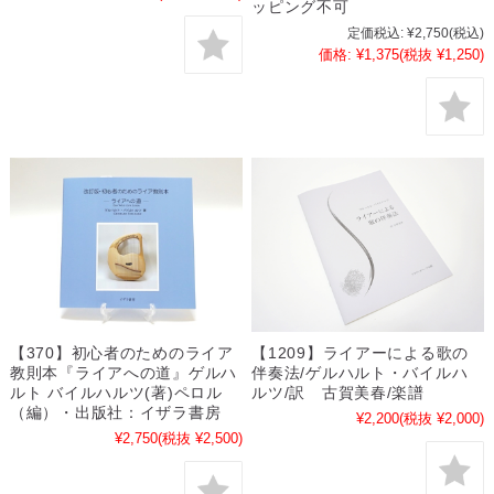
ッピング不可
定価税込:
¥2,750
(税込)
価格:
¥1,375
(税抜 ¥1,250)
【370】初心者のためのライア
【1209】ライアーによる歌の
教則本『ライアへの道』ゲルハ
伴奏法/ゲルハルト・バイルハ
ルト バイルハルツ(著)ペロル
ルツ/訳 古賀美春/楽譜
（編）・出版社：イザラ書房
¥2,200
(税抜 ¥2,000)
¥2,750
(税抜 ¥2,500)