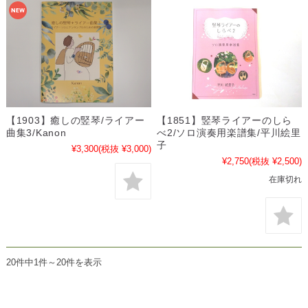
【1903】癒しの竪琴/ライアー
【1851】竪琴ライアーのしら
曲集3/Kanon
べ2/ソロ演奏用楽譜集/平川絵里
子
¥3,300
(税抜 ¥3,000)
¥2,750
(税抜 ¥2,500)
在庫切れ
20件中1件～20件を表示