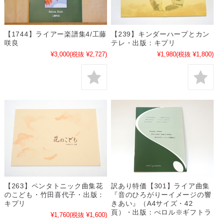
【1744】ライアー楽譜集4/工藤
【239】キンダーハープとカン
咲良
テレ・出版：キプリ
¥3,000
(税抜 ¥2,727)
¥1,980
(税抜 ¥1,800)
【263】ペンタトニック曲集花
訳あり特価【301】ライア曲集
のこども・竹田喜代子・出版：
『音のひろがりーイメージの響
キプリ
きあい』（A4サイズ・42
頁）・出版：ぺロル※ギフトラ
¥1,760
(税抜 ¥1,600)