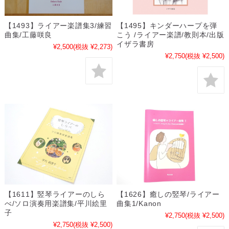
【1493】ライアー楽譜集3/練習
【1495】キンダーハープを弾
曲集/工藤咲良
こう /ライアー楽譜/教則本/出版
イザラ書房
¥2,500
(税抜 ¥2,273)
¥2,750
(税抜 ¥2,500)
【1611】竪琴ライアーのしら
【1626】癒しの竪琴/ライアー
べ/ソロ演奏用楽譜集/平川絵里
曲集1/Kanon
子
¥2,750
(税抜 ¥2,500)
¥2,750
(税抜 ¥2,500)