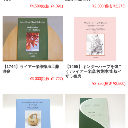
¥4,500
(税抜 ¥4,091)
¥2,500
(税抜 ¥2,273)
【1744】ライアー楽譜集4/工藤
【1495】キンダーハープを弾こ
咲良
う /ライアー楽譜/教則本/出版イ
ザラ書房
¥3,000
(税抜 ¥2,727)
¥2,750
(税抜 ¥2,500)