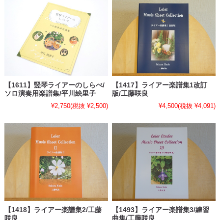
【1611】竪琴ライアーのしらべ/
【1417】ライアー楽譜集1改訂
ソロ演奏用楽譜集/平川絵里子
版/工藤咲良
¥2,750
(税抜 ¥2,500)
¥4,500
(税抜 ¥4,091)
【1418】ライアー楽譜集2/工藤
【1493】ライアー楽譜集3/練習
咲良
曲集/工藤咲良