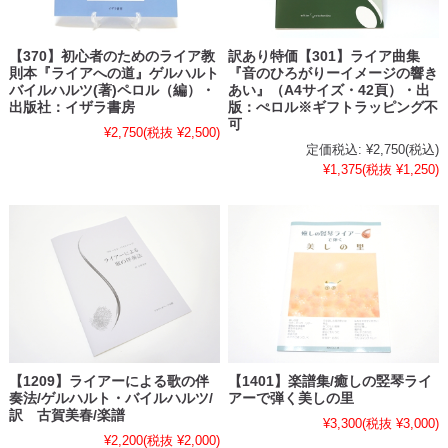
【370】初心者のためのライア教
訳あり特価【301】ライア曲集
則本『ライアへの道』ゲルハルト
『音のひろがりーイメージの響き
バイルハルツ(著)ペロル（編）・
あい』（A4サイズ・42頁）・出
出版社：イザラ書房
版：ぺロル※ギフトラッピング不
可
¥2,750
(税抜 ¥2,500)
定価税込:
¥2,750
(税込)
¥1,375
(税抜 ¥1,250)
【1209】ライアーによる歌の伴
【1401】楽譜集/癒しの竪琴ライ
奏法/ゲルハルト・バイルハルツ/
アーで弾く美しの里
訳 古賀美春/楽譜
¥3,300
(税抜 ¥3,000)
¥2,200
(税抜 ¥2,000)