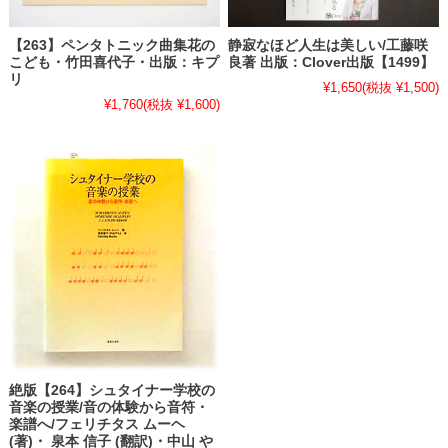
【263】ペンタトニック曲集花の
静寂なほど人生は美しい/工藤咲
こども・竹田喜代子・出版：キプ
良著 出版：Clover出版【1499】
リ
¥1,650
(税抜 ¥1,500)
¥1,760
(税抜 ¥1,600)
絶版【264】シュタイナー学校の
音楽の授業/音の体験から音符・
楽譜へ/フェリチタス ムーヘ
(著)・ 泉本 信子 (翻訳)・中山 や