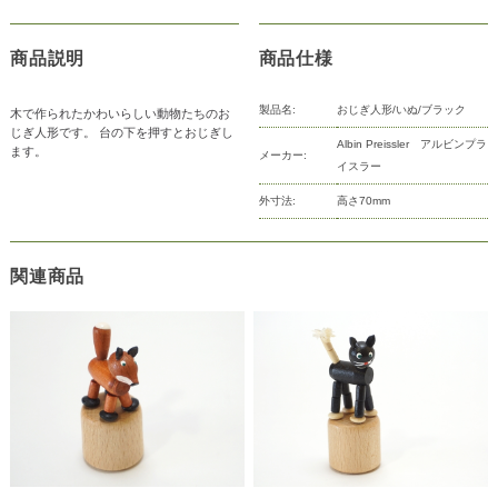
商品説明
商品仕様
製品名:
おじぎ人形/いぬ/ブラック
木で作られたかわいらしい動物たちのお
じぎ人形です。 台の下を押すとおじぎし
Albin Preissler アルビンプラ
ます。
メーカー:
イスラー
外寸法:
高さ70mm
関連商品