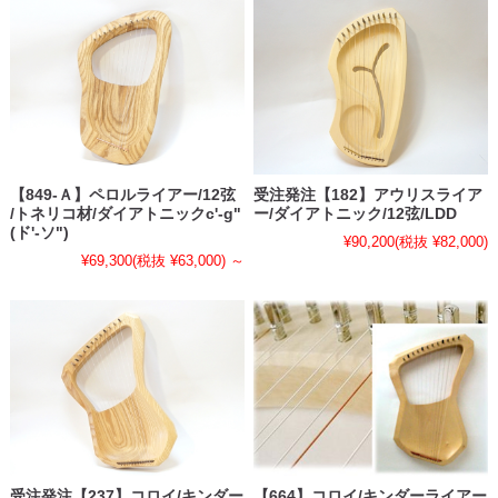
【849-Ａ】ペロルライアー/12弦
受注発注【182】アウリスライア
/トネリコ材/ダイアトニックc'-g"
ー/ダイアトニック/12弦/LDD
(ド'-ソ")
¥90,200
(税抜 ¥82,000)
¥69,300
(税抜 ¥63,000)
～
受注発注【237】コロイ/キンダー
【664】コロイ/キンダーライアー