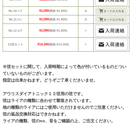
¥2,090
No.10 c’ド
(税抜 ¥1,900)
Δ
¥2,090
No.11 hシ
(税抜 ¥1,900)
Δ
¥2,090
No.12 aラ
(税抜 ¥1,900)
×
¥14,300
12弦セット
(税抜 ¥13,000)
×
※弦セットに関して、入荷時期によって色が付いているものとつい
ていないものがございます。
指定は出来かねます。どうぞご了承くださいませ。
アウリスダイアトニック１２弦用の弦です。
弦はライアの種類に合わせて製造されています。
他の種類のライアにはご使用いただけませんのでご注意ください。
弦の返品交換対応はできかねます。
ライアの種類、弦のno、音をご確認の上、ご注文ください。