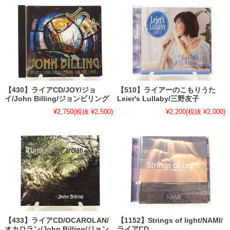
【430】ライアCD/JOY/ジョ
【510】ライアーのこもりうた
イ/John Billing/ジョンビリング
Leier's Lullaby/三野友子
¥2,750
(税抜 ¥2,500)
¥2,200
(税抜 ¥2,000)
【433】ライアCD/OCAROLAN/
【1152】Strings of light/NAMI/
オカロラン/John Billing/ジョン
ライアCD