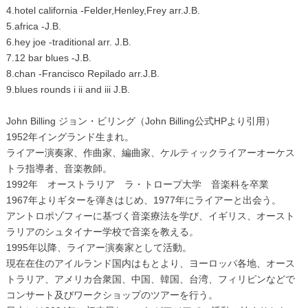
4.hotel california -Felder,Henley,Frey arr.J.B.
5.africa -J.B.
6.hey joe -traditional arr. J.B.
7.12 bar blues -J.B.
8.chan -Francisco Repilado arr.J.B.
9.blues rounds i ii and iii J.B.
John Billing ジョン・ビリング（John Billing公式HPより引用）
1952年イングランド生まれ。
ライアー演奏家、作曲家、編曲家、ケルティックライアーオーケス
トラ指導者、音楽教師。
1992年 オーストラリア ラ・トロープ大学 音楽科を卒業
1967年よりギターを弾きはじめ、1977年にライアーと出会う。
アントロポゾフィーに基づく音楽療法を学び、イギリス、オースト
ラリアのシュタイナー学校で音楽を教える。
1995年以降、ライアー演奏家として活動。
現在在住のアイルランド国内はもとより、ヨーロッパ各地、オース
トラリア、アメリカ合衆国、中国、韓国、台湾、フィリピンなどで
コンサート及びワークショップのツアーを行う。