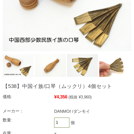
【538】中国イ族/口琴（ムックリ）4個セット
¥4,356
価格:
(税抜 ¥3,960)
メーカー：
DANMOI /ダンモイ
数量:
個
在庫:
×