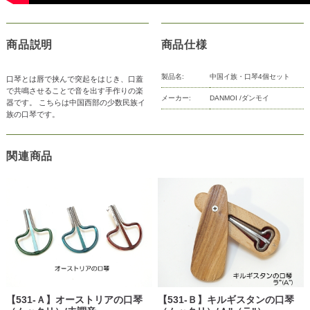
商品説明
商品仕様
製品名:
中国イ族・口琴4個セット
口琴とは唇で挟んで突起をはじき、口蓋
で共鳴させることで音を出す手作りの楽
メーカー:
DANMOI /ダンモイ
器です。 こちらは中国西部の少数民族イ
族の口琴です。
関連商品
【531-Ａ】オーストリアの口琴
【531-Ｂ】キルギスタンの口琴