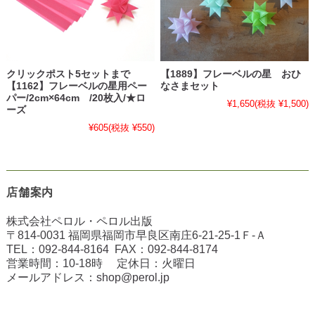
クリックポスト5セットまで
【1889】フレーベルの星 おひ
【1162】フレーベルの星用ペー
なさまセット
パー/2cm×64cm /20枚入/★ロ
¥1,650
(税抜 ¥1,500)
ーズ
¥605
(税抜 ¥550)
店舗案内
株式会社ペロル・ペロル出版
〒814-0031 福岡県福岡市早良区南庄6-21-25-1Ｆ-Ａ
TEL：
092-844-8164
FAX：
092-844-8174
営業時間：10-18時 定休日：火曜日
メールアドレス：
shop@perol.jp