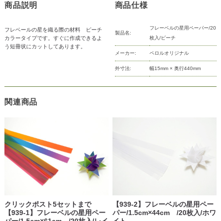
商品説明
商品仕様
フレーベルの星用ペーパー/20
フレベールの星を織る際の材料 ピーチ
製品名:
カラータイプです。すぐに作成できるよ
枚入/ピーチ
う短冊状にカットしてあります。
メーカー:
ペロルオリジナル
外寸法:
幅15mm × 奥行440mm
関連商品
クリックポスト5セットまで
【939-2】フレーベルの星用ペー
【939-1】フレーベルの星用ペー
パー/1.5cm×44cm /20枚入/ホワ