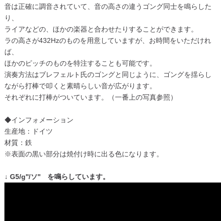
音は正確に調音されていて、音の高さの違うゴング同士を鳴らした
り、
ライアなどの、ほかの楽器と合わせたりすることができます。
ラの高さが432Hzのものを用意していますが、お時間をいただけれ
ば、
ほかのピッチのものを特注することも可能です。
演奏方法はブレフェルト氏のゴングと同じように、ゴングを揺らし
ながら打棒で叩くと素晴らしい音が広がります。
それぞれに打棒がついています。（一番上の写真参照）
◆インフォメーション
生産地：ドイツ
材質：鉄
※表面の黒い部分は焼付け時に出る色になります。
↓ G5/g''/ソ'' を鳴らしています。