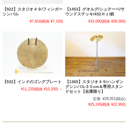
【922】スタジオ４９/フィンガー
【1453】ゲオルグ/シュテーベ/サ
シンバル
ウンドステッキ/432Ｈｚ/鉄
¥7,810
(税抜 ¥7,100)
¥33,000
(税抜 ¥30,000)
【532】インドのゴングプレート
【1365】スタジオ４９/ハンギン
グシンバル３０cm＆専用スタン
¥11,220
(税抜 ¥10,200)
～
ドセット【在庫限り】
定価:
¥28,051
(税込)
¥25,245
(税抜 ¥22,950)