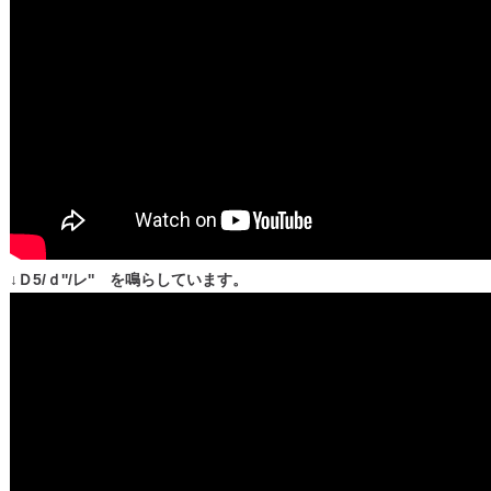
↓Ｄ5/ｄ''/レ'' を鳴らしています。