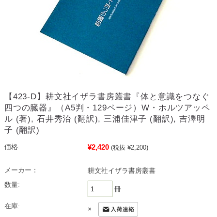
【423-D】耕文社イザラ書房叢書『体と意識をつなぐ
四つの臓器』（A5判・129ページ）W・ホルツアッペ
ル (著), 石井秀治 (翻訳), 三浦佳津子 (翻訳), 吉澤明
子 (翻訳)
¥2,420
価格:
(税抜 ¥2,200)
メーカー：
耕文社イザラ書房叢書
数量:
冊
在庫:
×