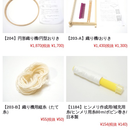
【204】円形織り機/円型おりき
【203-A】織り機/おりき
¥1,870
(税抜 ¥1,700)
¥1,430
(税抜 ¥1,300)
【203-B】織り機用縦糸（たて
【1184】ヒンメリ作成用/補充用
糸）
糸/ヒンメリ用糸80ｍ/ボビン巻き/
日本製
¥55
(税抜 ¥50)
¥154
(税抜 ¥140)