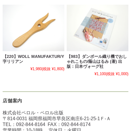
【220】WOLL MANUFAKTUR/Y
【983】ダンボール織り機でおし
字リリアン
ゃれこもの/蔭山はるみ (著) 出
版：日本ヴォーグ社
¥1,980
(税抜 ¥1,800)
¥1,100
(税抜 ¥1,000)
店舗案内
株式会社ペロル・ペロル出版
〒814-0031 福岡県福岡市早良区南庄6-21-25-1Ｆ-Ａ
TEL：
092-844-8164
FAX：
092-844-8174
営業時間：10-18時 定休日：火曜日