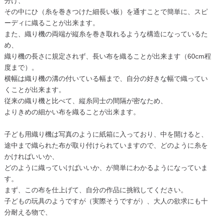
分け、
その中にひ（糸を巻きつけた細長い板）を通すことで簡単に、スピ
ーディに織ることが出来ます。
また、織り機の両端が縦糸を巻き取れるような構造になっているた
め、
織り機の長さに規定されず、長い布を織ることが出来ます（60cm程
度まで）。
横幅は織り機の溝の付いている幅まで、自分の好きな幅で織ってい
くことが出来ます。
従来の織り機と比べて、縦糸同士の間隔が密なため、
よりきめの細かい布を織ることが出来ます。
子ども用織り機は写真のように紙箱に入っており、中を開けると、
途中まで織られた布が取り付けられていますので、どのように糸を
かければいいか、
どのように織っていけばいいか、が簡単にわかるようになっていま
す。
まず、この布を仕上げて、自分の作品に挑戦してください。
子どもの玩具のようですが（実際そうですが）、大人の欲求にも十
分耐える物で、