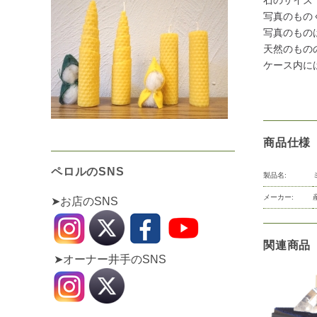
石のサイズ
写真のもの
写真のもの
天然のもの
ケース内に
商品仕様
ペロルのSNS
製品名:
メーカー:
➤お店のSNS
関連商品
➤オーナー井手のSNS