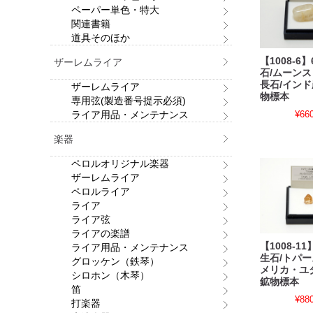
ペーパー単色・特大
関連書籍
道具そのほか
【1008-6
ザーレムライア
石/ムーンス
長石/インド
ザーレムライア
物標本
専用弦(製造番号提示必須)
ライア用品・メンテナンス
¥66
楽器
ペロルオリジナル楽器
ザーレムライア
ペロルライア
ライア
ライア弦
ライアの楽譜
【1008-1
ライア用品・メンテナンス
生石/トパー
グロッケン（鉄琴）
メリカ・ユ
シロホン（木琴）
鉱物標本
笛
¥88
打楽器