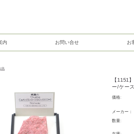
案内
お問い合せ
お
商品
【115
ー/ケー
価格:
メーカー：
数量:
在庫: