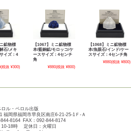
ミニ鉱物標
【1067】ミニ鉱物標
【1068】ミニ鉱物標
解石/メキ
本/藍銅鉱/モロッコ/ケ
本/魚眼石/インド/ケー
サイズ：4
ースサイズ：4センチ
スサイズ：4センチ角
角
¥880
(税抜 ¥800)
0
(税抜 ¥300)
¥880
(税抜 ¥800)
ペロル・ペロル出版
031 福岡県福岡市早良区南庄6-21-25-1Ｆ-Ａ
-844-8164
FAX：
092-844-8174
10-18時 定休日：火曜日