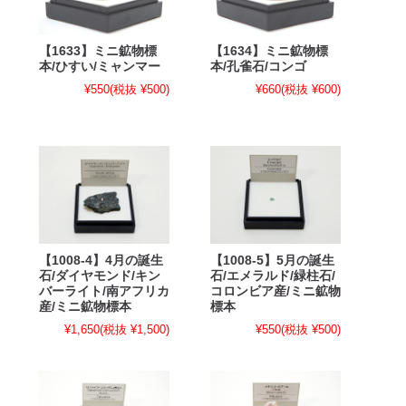
【1633】ミニ鉱物標
【1634】ミニ鉱物標
本/ひすい/ミャンマー
本/孔雀石/コンゴ
¥550
(税抜 ¥500)
¥660
(税抜 ¥600)
【1008-4】4月の誕生
【1008-5】5月の誕生
石/ダイヤモンド/キン
石/エメラルド/緑柱石/
バーライト/南アフリカ
コロンビア産/ミニ鉱物
産/ミニ鉱物標本
標本
¥1,650
(税抜 ¥1,500)
¥550
(税抜 ¥500)