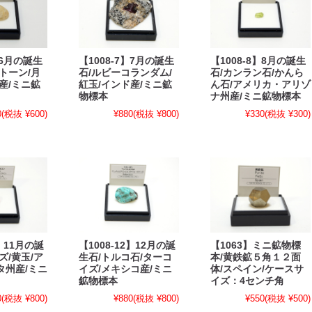
】6月の誕生
【1008-7】7月の誕生
【1008-8】8月の誕生
トーン/月
石/ルビーコランダム/
石/カンラン石/かんら
産/ミニ鉱
紅玉/インド産/ミニ鉱
ん石/アメリカ・アリゾ
物標本
ナ州産/ミニ鉱物標本
0
(税抜 ¥600)
¥880
(税抜 ¥800)
¥330
(税抜 ¥300)
1】11月の誕
【1008-12】12月の誕
【1063】ミニ鉱物標
ズ/黄玉/ア
生石/トルコ石/ターコ
本/黄鉄鉱５角１２面
タ州産/ミニ
イズ/メキシコ産/ミニ
体/スペイン/ケースサ
鉱物標本
イズ：4センチ角
0
(税抜 ¥800)
¥880
(税抜 ¥800)
¥550
(税抜 ¥500)