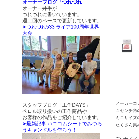
オーナーブログ「つれづれ」
オーナー井手が
つれづれに書いています。
週二回のペースで更新しています。
➤つれづれ533 ライア100周年世界
大会
メーカーコ
スタッフブログ「工作DAYS」
４センチ角
ペロル取り扱いの工作商品や
お客様の作品をご紹介しています。
ミニサイズ
➤最新記事 ハニコムシートでみつろ
たくさん集
うキャンドルを作ろう！