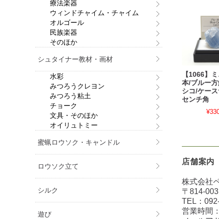
療法楽器
ウィンドチャイム・チャイム
オルゴール
民族楽器
そのほか
シュタイナー教材・画材
【1066】
水彩
本/ブルー方
みつろうクレヨン
シコ/ケース
みつろう粘土
センチ角
チョーク
¥33
文具・そのほか
オイリュトミー
蜜蝋ロウソク・キャンドル
店舗案内
ロウソク立て
株式会社
シルク
〒814-0
TEL：
092
営業時間：
遊び