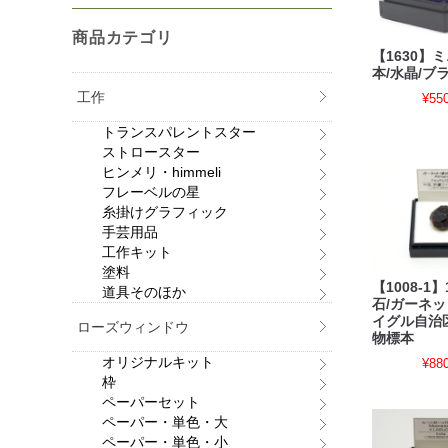
商品カテゴリ
【1630】
本/水晶/ブ
工作
¥55
トランスパレントスター
ストロースター
ヒンメリ・himmeli
フレーベルの星
糸掛けグラフィック
手芸用品
工作キット
塗料
【1008-1
道具そのほか
石/ガーネッ
イグル自治
ローズウィンドウ
物標本
オリジナルキット
¥88
枠
ペーパーセット
ペーパー・単色・大
ペーパー・単色・小