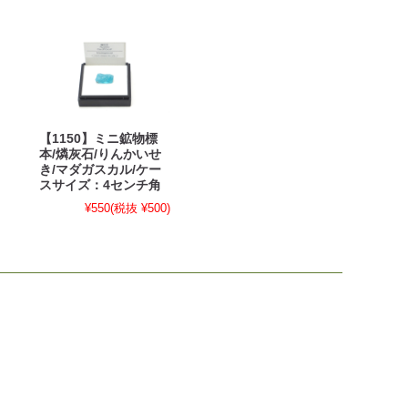
【1150】ミニ鉱物標
本/燐灰石/りんかいせ
き/マダガスカル/ケー
スサイズ：4センチ角
¥550
(税抜 ¥500)