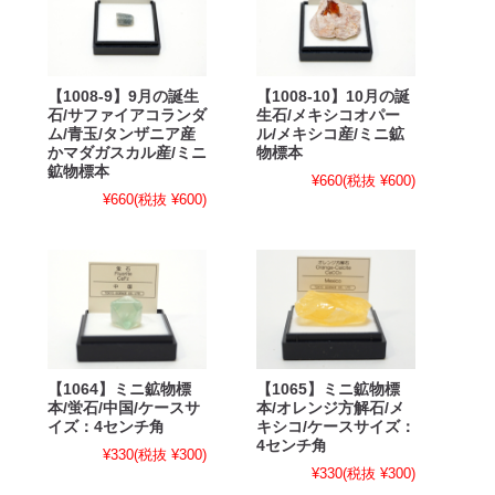
【1008-9】9月の誕生
【1008-10】10月の誕
石/サファイアコランダ
生石/メキシコオパー
ム/青玉/タンザニア産
ル/メキシコ産/ミニ鉱
かマダガスカル産/ミニ
物標本
鉱物標本
¥660
(税抜 ¥600)
¥660
(税抜 ¥600)
【1064】ミニ鉱物標
【1065】ミニ鉱物標
本/蛍石/中国/ケースサ
本/オレンジ方解石/メ
イズ：4センチ角
キシコ/ケースサイズ：
4センチ角
¥330
(税抜 ¥300)
¥330
(税抜 ¥300)