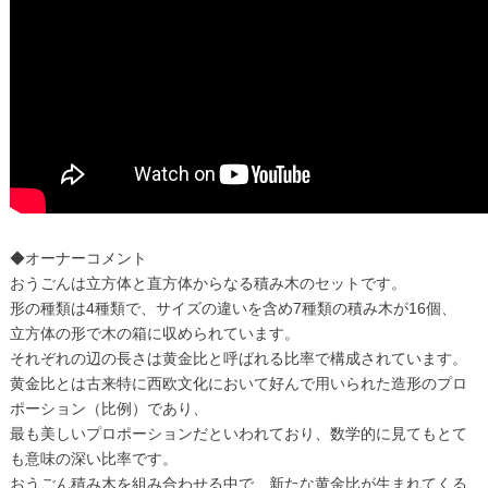
◆オーナーコメント
おうごんは立方体と直方体からなる積み木のセットです。
形の種類は4種類で、サイズの違いを含め7種類の積み木が16個、
立方体の形で木の箱に収められています。
それぞれの辺の長さは黄金比と呼ばれる比率で構成されています。
黄金比とは古来特に西欧文化において好んで用いられた造形のプロ
ポーション（比例）であり、
最も美しいプロポーションだといわれており、数学的に見てもとて
も意味の深い比率です。
おうごん積み木を組み合わせる中で、新たな黄金比が生まれてくる