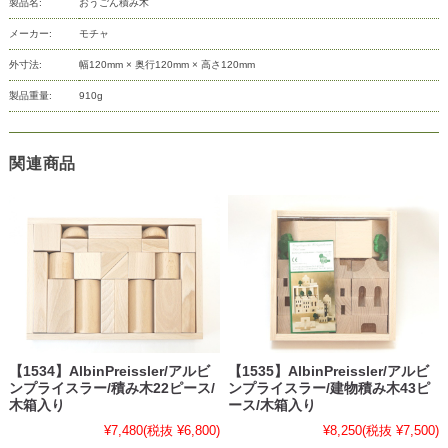
製品名:
おうごん積み木
メーカー:
モチャ
外寸法:
幅120mm × 奥行120mm × 高さ120mm
製品重量:
910g
関連商品
【1534】AlbinPreissler/アルビ
【1535】AlbinPreissler/アルビ
ンプライスラー/積み木22ピース/
ンプライスラー/建物積み木43ピ
木箱入り
ース/木箱入り
¥7,480
(税抜 ¥6,800)
¥8,250
(税抜 ¥7,500)