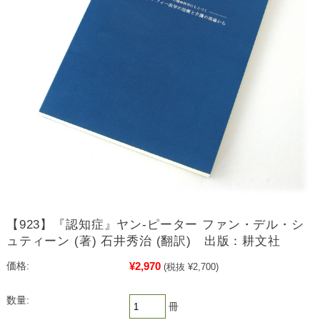
【923】『認知症』ヤン‐ピーター ファン・デル・シ
ュティーン (著) 石井秀治 (翻訳) 出版：耕文社
¥2,970
価格:
(税抜 ¥2,700)
数量:
冊