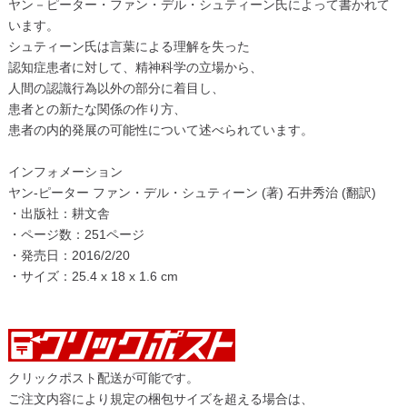
ヤン－ピーター・ファン・デル・シュティーン氏によって書かれて
います。
シュティーン氏は言葉による理解を失った
認知症患者に対して、精神科学の立場から、
人間の認識行為以外の部分に着目し、
患者との新たな関係の作り方、
患者の内的発展の可能性について述べられています。
インフォメーション
ヤン‐ピーター ファン・デル・シュティーン (著) 石井秀治 (翻訳)
・出版社：耕文舎
・ページ数：251ページ
・発売日：2016/2/20
・サイズ：25.4 x 18 x 1.6 cm
クリックポスト配送が可能です。
ご注文内容により規定の梱包サイズを超える場合は、