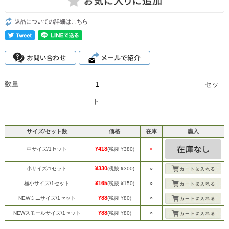
返品についての詳細はこちら
数量:
セッ
ト
サイズ/セット数
価格
在庫
購入
¥418
中サイズ/1セット
(税抜 ¥380)
×
¥330
小サイズ/1セット
(税抜 ¥300)
○
¥165
極小サイズ/1セット
(税抜 ¥150)
○
¥88
NEWミニサイズ/1セット
(税抜 ¥80)
○
¥88
NEWスモールサイズ/1セット
(税抜 ¥80)
○