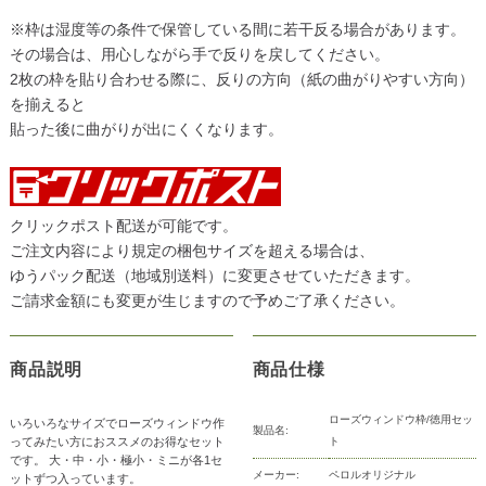
※枠は湿度等の条件で保管している間に若干反る場合があります。
その場合は、用心しながら手で反りを戻してください。
2枚の枠を貼り合わせる際に、反りの方向（紙の曲がりやすい方向）
を揃えると
貼った後に曲がりが出にくくなります。
クリックポスト配送が可能です。
ご注文内容により規定の梱包サイズを超える場合は、
ゆうパック配送（地域別送料）に変更させていただきます。
ご請求金額にも変更が生じますので予めご了承ください。
商品説明
商品仕様
ローズウィンドウ枠/徳用セッ
いろいろなサイズでローズウィンドウ作
製品名:
ってみたい方におススメのお得なセット
ト
です。 大・中・小・極小・ミニが各1セ
メーカー:
ペロルオリジナル
ットずつ入っています。