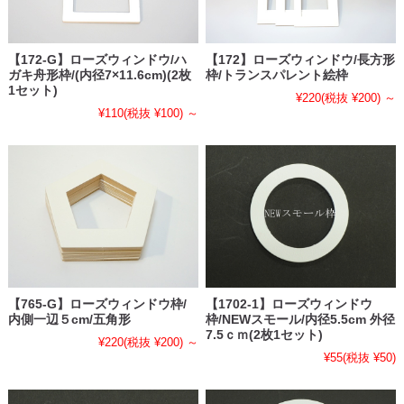
【172-G】ローズウィンドウ/ハ
【172】ローズウィンドウ/長方形
ガキ舟形枠/(内径7×11.6cm)(2枚
枠/トランスパレント絵枠
1セット)
¥220
(税抜 ¥200)
～
¥110
(税抜 ¥100)
～
【765-G】ローズウィンドウ枠/
【1702-1】ローズウィンドウ
内側一辺５cm/五角形
枠/NEWスモール/内径5.5cm 外径
7.5ｃｍ(2枚1セット)
¥220
(税抜 ¥200)
～
¥55
(税抜 ¥50)