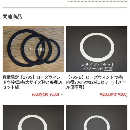
関連商品
数量限定【1795】ローズウィン
【765-B】ローズウィンドウ枠/
ドウ枠/黒枠/大サイズ枠と各種10
内径23cm/大(2枚1セット)【メー
セット組
ル便不可】
¥583
(税抜 ¥530)
～
¥330
(税抜 ¥300)