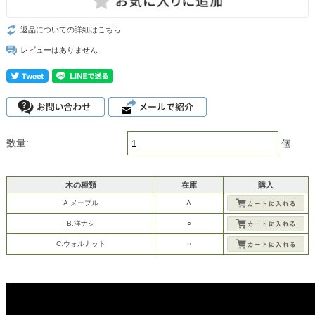
返品についての詳細はこちら
レビューはありません
数量:
個
木の種類
在庫
購入
A.メープル
Δ
B.洋ナシ
○
C.ウォルナット
○