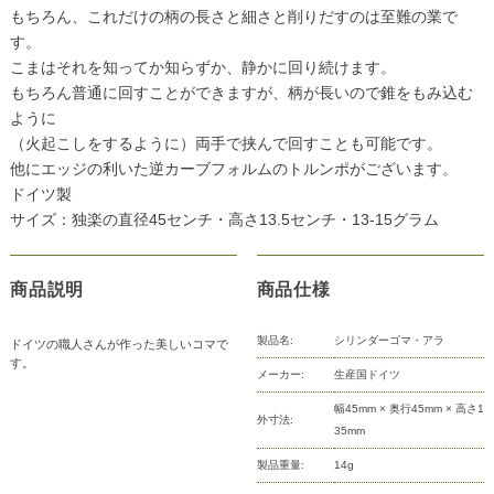
もちろん、これだけの柄の長さと細さと削りだすのは至難の業で
す。
こまはそれを知ってか知らずか、静かに回り続けます。
もちろん普通に回すことができますが、柄が長いので錐をもみ込む
ように
（火起こしをするように）両手で挟んで回すことも可能です。
他にエッジの利いた逆カーブフォルムのトルンポがございます。
ドイツ製
サイズ：独楽の直径45センチ・高さ13.5センチ・13-15グラム
商品説明
商品仕様
製品名:
シリンダーゴマ・アラ
ドイツの職人さんが作った美しいコマで
す。
メーカー:
生産国ドイツ
幅45mm × 奥行45mm × 高さ1
外寸法:
35mm
製品重量:
14g