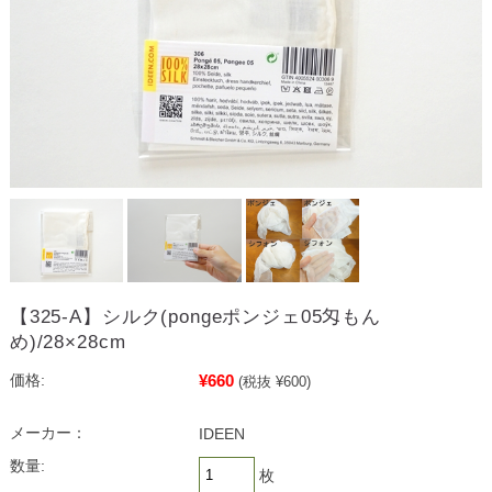
【325-A】シルク(pongeポンジェ05匁もん
め)/28×28cm
¥660
価格:
(税抜 ¥600)
メーカー：
IDEEN
数量:
枚