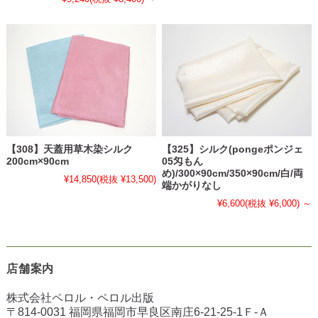
【308】天蓋用草木染シルク
【325】シルク(pongeポンジェ
200cm×90cm
05匁もん
め)/300×90cm/350×90cm/白/両
¥14,850
(税抜 ¥13,500)
端かがりなし
¥6,600
(税抜 ¥6,000)
～
店舗案内
株式会社ペロル・ペロル出版
〒814-0031 福岡県福岡市早良区南庄6-21-25-1Ｆ-Ａ