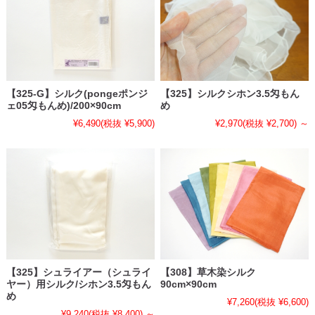
【325-G】シルク(pongeポンジ
【325】シルクシホン3.5匁もん
ェ05匁もんめ)/200×90cm
め
¥6,490
(税抜 ¥5,900)
¥2,970
(税抜 ¥2,700)
～
【325】シュライアー（シュライ
【308】草木染シルク
ヤー）用シルク/シホン3.5匁もん
90cm×90cm
め
¥7,260
(税抜 ¥6,600)
¥9,240
(税抜 ¥8,400)
～