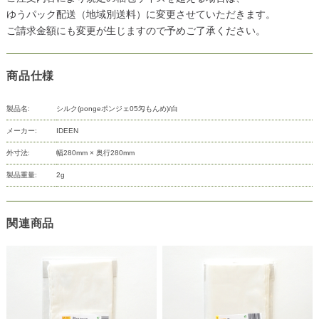
ゆうパック配送（地域別送料）に変更させていただきます。
ご請求金額にも変更が生じますので予めご了承ください。
商品仕様
製品名:
シルク(pongeポンジェ05匁もんめ)/白
メーカー:
IDEEN
外寸法:
幅280mm × 奥行280mm
製品重量:
2g
関連商品