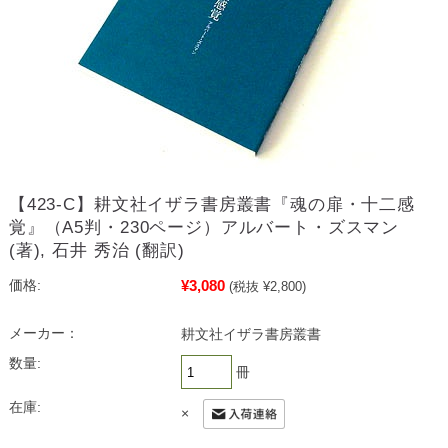
【423-C】耕文社イザラ書房叢書『魂の扉・十二感
覚』（A5判・230ページ）アルバート・ズスマン
(著), 石井 秀治 (翻訳)
¥3,080
価格:
(税抜 ¥2,800)
メーカー：
耕文社イザラ書房叢書
数量:
冊
在庫:
×