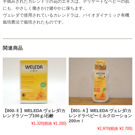
手摘みされたカレンドラの花のエキスは、デリケートなベビーの肌
にも、やさしく働きかけ健やかに保ちます。
ヴェレダで使用されているカレンドラは、バイオダイナミック有機
栽培農法で栽培されたものです。
関連商品
【800-Ｅ】WELEDA ヴェレダ/カ
【801-Ａ】WELEDA ヴェレダ/カ
レンドラソープ100ｇ/石鹸
レンドラベビーミルクローション
200ｍｌ
¥1,320
(税抜 ¥1,200)
¥2,970
(税抜 ¥2,700)