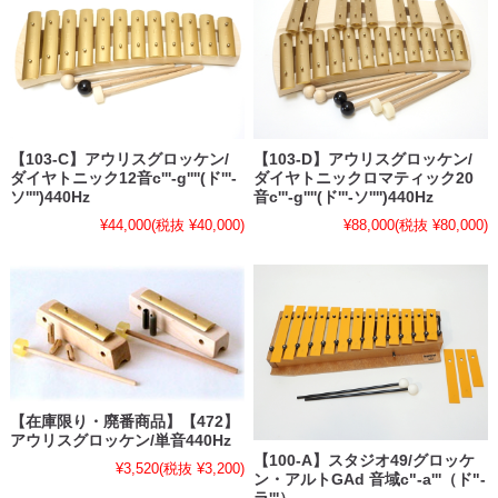
【103-C】アウリスグロッケン/
【103-D】アウリスグロッケン/
ダイヤトニック12音c'''-g''''(ド'''-
ダイヤトニックロマティック20
ソ'''')440Hz
音c'''-g''''(ド'''-ソ'''')440Hz
¥44,000
(税抜 ¥40,000)
¥88,000
(税抜 ¥80,000)
【在庫限り・廃番商品】【472】
アウリスグロッケン/単音440Hz
【100-A】スタジオ49/グロッケ
¥3,520
(税抜 ¥3,200)
ン・アルトGAd 音域c"-a'''（ド"-