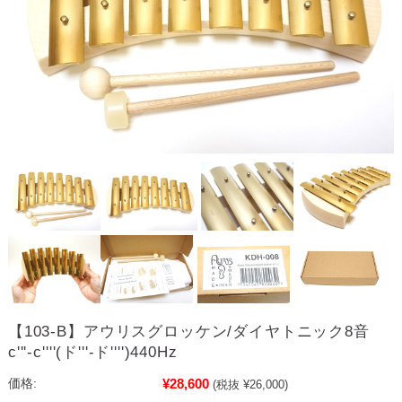
【103-B】アウリスグロッケン/ダイヤトニック8音
c'''-c''''(ド'''-ド'''')440Hz
¥28,600
価格:
(税抜 ¥26,000)