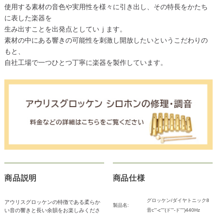
使用する素材の音色や実用性を様々に引き出し、その特長をかたち
に表した楽器を
生み出すことを出発点としていｊます。
素材の中にある響きの可能性を刺激し開放したいというこだわりの
もと、
自社工場で一つひとつ丁寧に楽器を製作しています。
商品説明
商品仕様
グロッケン/ダイヤトニック8
アウリスグロッケンの特徴である柔らか
製品名:
い音の響きと長い余韻をお楽しみくださ
音c'''-c''''(ド'''-ド'''')440Hz