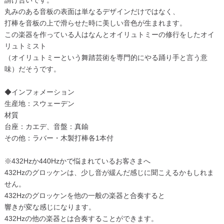
請け合いです。
丸みのある音板の表面は単なるデザインだけではなく、
打棒を音板の上で滑らせた時に美しい音色が生まれます。
この楽器を作っている人はなんとオイリュトミーの修行をしたオイ
リュトミスト
（オイリュトミーという舞踏芸術を専門的にやる踊り手と言う意
味）だそうです。
◆インフォメーション
生産地：スウェーデン
材質
台座：カエデ、音盤：真鍮
その他：ラバー・木製打棒各1本付
※432Hzか440Hzかで悩まれているお客さまへ
432Hzのグロッケンは、少し音が緩んだ感じに聞こえるかもしれま
せん。
432Hzのグロッケンを他の一般の楽器と合奏すると
響きが変な感じになります。
432Hzの他の楽器とは合奏することができます。