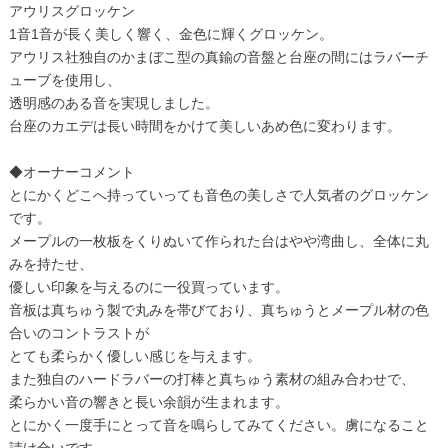
アウリスグロッケン
1音1音が長く美しく響く、金色に輝くグロッケン。
アウリス社独自のかまぼこ型の真鍮の音盤と台座の間にはラバーチ
ューブを使用し、
透明感のある音を実現しました。
台座のカエデは長い時間をかけて美しいあめ色に変わります。
◆オーナーコメント
とにかくどこへ持っていっても音色の美しさで人気者のグロッケン
です。
メープルの一枚板をくりぬいて作られた台はやや湾曲し、全体に丸
みを持たせ、
優しい印象を与えるのに一役買っています。
音板は真ちゅう製で丸みを帯びており、真ちゅうとメープル材の色
合いのコントラストが
とても柔らかく優しい感じを与えます。
また独自のハードラバーの打棒と真ちゅう素材の組み合わせで、
柔らかい音の響きと長い余韻が生まれます。
とにかく一度手にとって音を鳴らしてみてください。虜になること