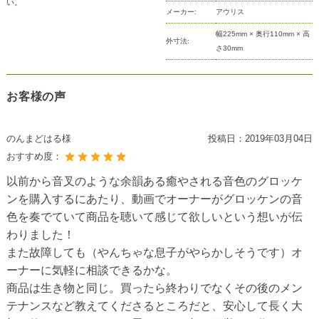
い。
メーカー:
アウリス
幅225mm × 奥行110mm × 高
外寸法:
さ30mm
お客様の声
のんまどはる様
投稿日：
2019年03月04日
おすすめ度：
以前から音叉のような余韻ある癒やされる音色のグロッケ
ンを購入するにあたり、動画でオーナーがグロッケンの音
色を奏でていて商品を聴いて感じて欲しいという想いが伝
わりました！
また故障しても（やんちゃな息子がやらかしそうです）オ
ーナーに気軽に相談できるかな。
商品は生き物と同じ。買ったら終わりでなくその後のメン
テナンスなど教えてくださるところだと、安心して長く大