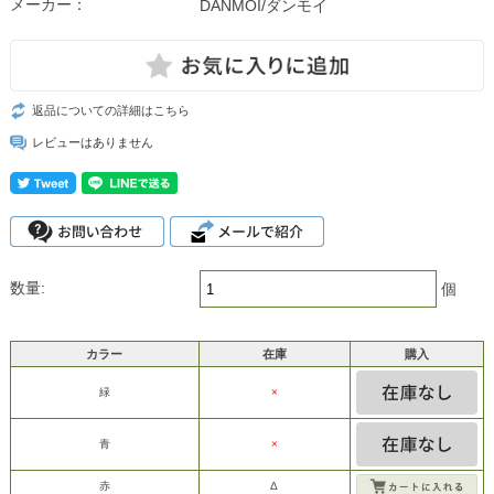
メーカー：
DANMOI/ダンモイ
返品についての詳細はこちら
レビューはありません
数量:
個
カラー
在庫
購入
緑
×
青
×
赤
Δ