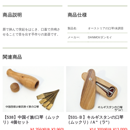
商品説明
商品仕様
製品名:
オーストリアの口琴/未調音
唇で挟んで突起をはじき、口蓋で共鳴さ
せることで音を出す手作りの楽器です。
メーカー:
DANMOI/ダンモイ
関連商品
【538】中国イ族/口琴（ムック
【531-Ｂ】キルギスタンの口琴
リ）4個セット
（ムックリ）/Ａ''（ラ"）
¥4,356
(税抜 ¥3,960)
¥14,300
(税抜 ¥13,000)