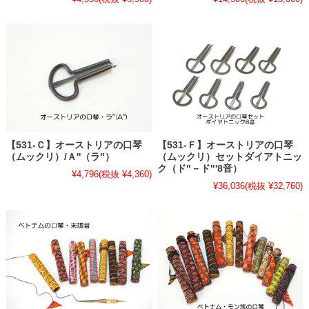
【531-Ｃ】オーストリアの口琴
【531-Ｆ】オーストリアの口琴
（ムックリ）/Ａ''（ラ"）
（ムックリ）セットダイアトニッ
ク（ド"－ド"'8音）
¥4,796
(税抜 ¥4,360)
¥36,036
(税抜 ¥32,760)