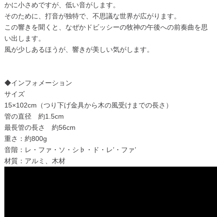
かに小さめですが、低い音がします。
そのために、打音が独特で、不思議な世界が広がります。
この響きを聞くと、なぜかドビッシーの牧神の午後への前奏曲を思
い出します。
風が少しあるほうが、響きが美しい気がします。
◆インフォメーション
サイズ
15×102cm（つり下げ金具から木の風受けまでの長さ）
管の直径 約1.5cm
最長管の長さ 約56cm
重さ：約800g
音階：レ・ファ・ソ・シ♭・ド・レ’・ファ’
材質：アルミ、木材