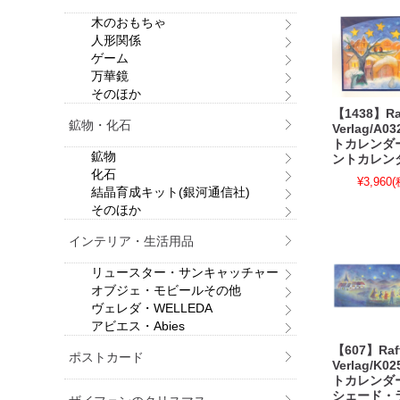
木のおもちゃ
人形関係
ゲーム
万華鏡
そのほか
【1438】Raf
鉱物・化石
Verlag/A
トカレンダ
鉱物
ントカレン
化石
¥3,960
(
結晶育成キット(銀河通信社)
そのほか
インテリア・生活用品
リュースター・サンキャッチャー
オブジェ・モビールその他
ヴェレダ・WELLEDA
アビエス・Abies
【607】Raff
ポストカード
Verlag/K
トカレンダ
シェード・