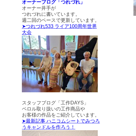
オーナーブログ「つれづれ」
オーナー井手が
つれづれに書いています。
週二回のペースで更新しています。
➤つれづれ533 ライア100周年世界
大会
スタッフブログ「工作DAYS」
ペロル取り扱いの工作商品や
お客様の作品をご紹介しています。
➤最新記事 ハニコムシートでみつろ
うキャンドルを作ろう！