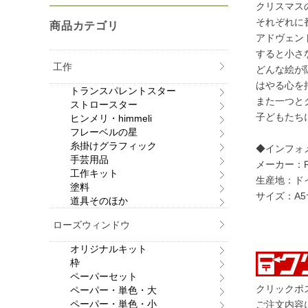
クリスマス
それぞれに
商品カテゴリ
アドヴェン
すると小さ
工作
どんな絵が
はやる心を
トランスパレントスター
また一つと
ストロースター
子どもたち
ヒンメリ・himmeli
フレーベルの星
糸掛けグラフィック
◆インフォ
手芸用品
メーカー：Raff
工作キット
生産地：ド
塗料
サイズ：A
道具そのほか
ローズウィンドウ
オリジナルキット
枠
ペーパーセット
クリックポ
ペーパー・単色・大
ペーパー・単色・小
ご注文内容