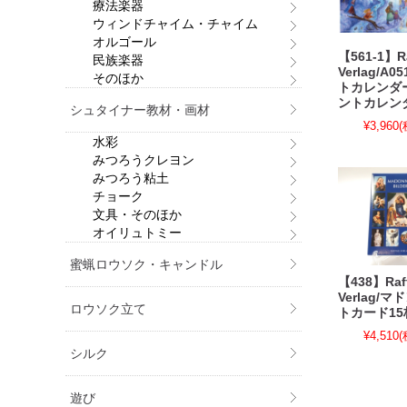
療法楽器
ウィンドチャイム・チャイム
オルゴール
【561-1】Ra
民族楽器
Verlag/A
そのほか
トカレンダ
ントカレン
シュタイナー教材・画材
¥3,960
(
水彩
みつろうクレヨン
みつろう粘土
チョーク
文具・そのほか
オイリュトミー
蜜蝋ロウソク・キャンドル
【438】Raff
Verlag/
ロウソク立て
トカード1
¥4,510
(
シルク
遊び