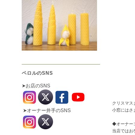
ペロルのSNS
➤お店のSNS
クリスマス
小窓にはさ
➤オーナー井手のSNS
◆オーナー
当店ではお