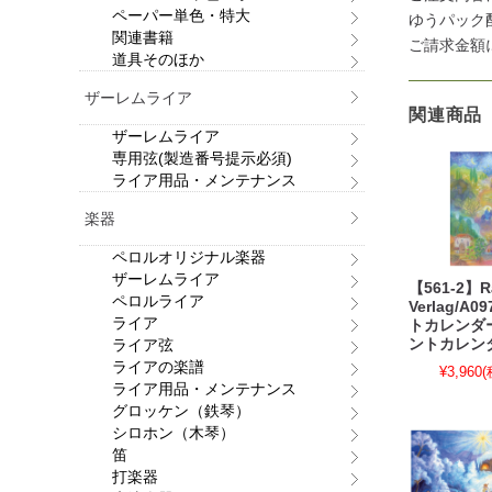
ペーパー単色・特大
ゆうパック
関連書籍
ご請求金額
道具そのほか
ザーレムライア
関連商品
ザーレムライア
専用弦(製造番号提示必須)
ライア用品・メンテナンス
楽器
ペロルオリジナル楽器
ザーレムライア
【561-2】Ra
ペロルライア
Verlag/A
ライア
トカレンダ
ライア弦
ントカレン
ライアの楽譜
¥3,960
(
ライア用品・メンテナンス
グロッケン（鉄琴）
シロホン（木琴）
笛
打楽器