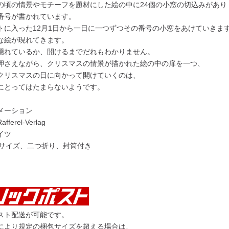
の頃の情景やモチーフを題材にした絵の中に24個の小窓の切込みがあり
番号が書かれています。
トに入った12月1日から一日に一つずつその番号の小窓をあけていきま
な絵が現れてきます。
隠れているか、開けるまでだれもわかりません。
押さえながら、クリスマスの情景が描かれた絵の中の扉を一つ、
クリスマスの日に向かって開けていくのは、
にとってはたまらないようです。
メーション
erel-Verlag
イツ
5サイズ、二つ折り、封筒付き
スト配送が可能です。
により規定の梱包サイズを超える場合は、