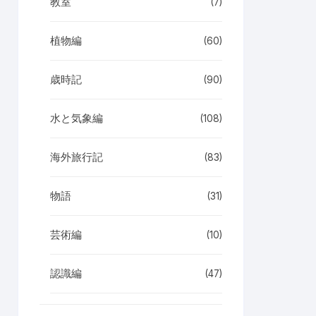
教室
(7)
植物編
(60)
歳時記
(90)
水と気象編
(108)
海外旅行記
(83)
物語
(31)
芸術編
(10)
認識編
(47)