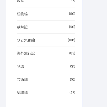
教室
(7)
植物編
(60)
歳時記
(90)
水と気象編
(108)
海外旅行記
(83)
物語
(31)
芸術編
(10)
認識編
(47)