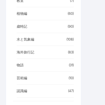
教室
(7)
植物編
(60)
歳時記
(90)
水と気象編
(108)
海外旅行記
(83)
物語
(31)
芸術編
(10)
認識編
(47)