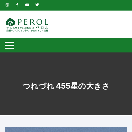
コ
ン
テ
ン
ツ
へ
ス
キ
ッ
プ
つれづれ 455星の大きさ