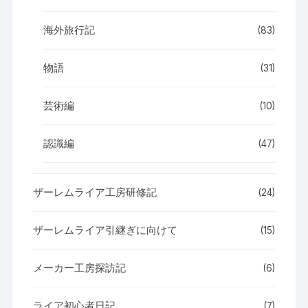
海外旅行記
(83)
物語
(31)
芸術編
(10)
認識編
(47)
ザーレムライア工房研修記
(24)
ザーレムライア引継ぎに向けて
(15)
メーカー工房探訪記
(6)
ライア初心者日記
(7)