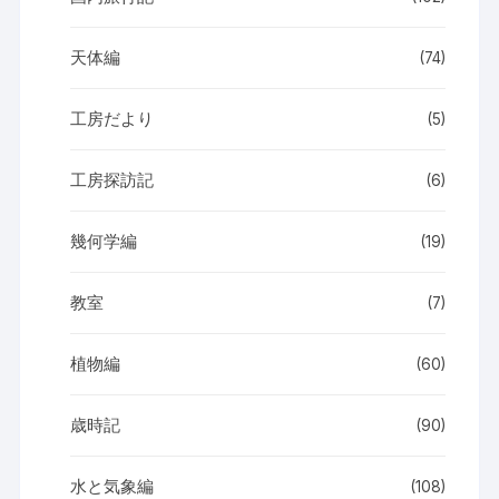
天体編
(74)
工房だより
(5)
工房探訪記
(6)
幾何学編
(19)
教室
(7)
植物編
(60)
歳時記
(90)
水と気象編
(108)