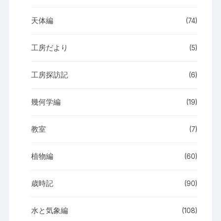
天体編
(74)
工房だより
(5)
工房探訪記
(6)
幾何学編
(19)
教室
(7)
植物編
(60)
歳時記
(90)
水と気象編
(108)