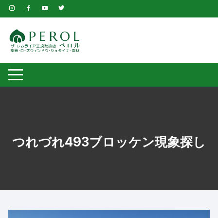
コ
ン
テ
ン
ツ
へ
ス
キ
ッ
プ
つれづれ493ブロッケン現象探し