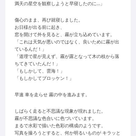
満天の星空を観察しようと早寝したのに…」
傷心のまま、再び就寝しました。
お日様が出る前に起き、
窓を開けて外を見ると、霧が立ち込めています。
「これは天気が悪いのではなく、良いために霧が出
ているんだ！」
「道理で星が見えず、霧が露となって木の枝から落
ちてきていたんだ！」
「もしかして、雲海！」
「もしかしてブロッケン！」
早速 車を走らせ 霧の中を進みます。
しばらく走ると不思議な現象が現れました。
霧が不思議な色合いに色づいています。
まるで水彩で描いた色彩の構成のようです。
写真を撮ろうとすると、何か明るいものが キラッと